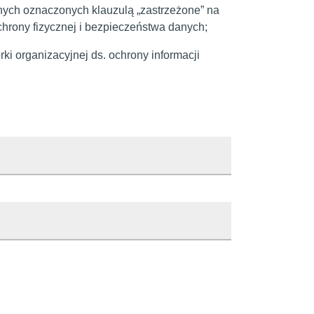
ych oznaczonych klauzulą „zastrzeżone” na
rony fizycznej i bezpieczeństwa danych;
ki organizacyjnej ds. ochrony informacji
 Brwinowie
i
Opis zmiany
i
modify