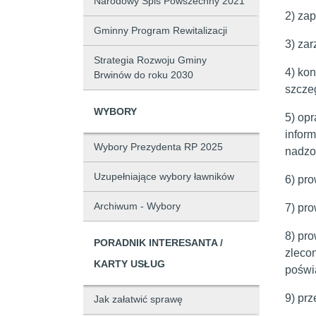
Narodowy Spis Powszechny 2021
2) za
Gminny Program Rewitalizacji
3) za
Strategia Rozwoju Gminy
4) kon
Brwinów do roku 2030
szczeg
WYBORY
5) op
infor
Wybory Prezydenta RP 2025
nadzor
Uzupełniające wybory ławników
6) pr
Archiwum - Wybory
7) pr
8) pr
PORADNIK INTERESANTA /
zleco
KARTY USŁUG
poświ
9) pr
Jak załatwić sprawę