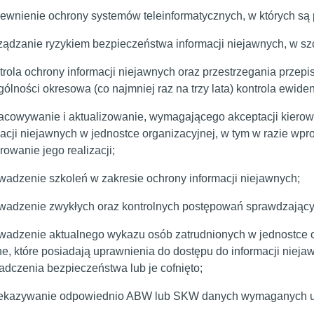
pewnienie ochrony systemów teleinformatycznych, w których są 
rządzanie ryzykiem bezpieczeństwa informacji niejawnych, w s
trola ochrony informacji niejawnych oraz przestrzegania przepis
ólności okresowa (co najmniej raz na trzy lata) kontrola ewide
racowywanie i aktualizowanie, wymagającego akceptacji kierown
macji niejawnych w jednostce organizacyjnej, w tym w razie wp
owanie jego realizacji;
owadzenie szkoleń w zakresie ochrony informacji niejawnych;
owadzenie zwykłych oraz kontrolnych postępowań sprawdzający
owadzenie aktualnego wykazu osób zatrudnionych w jednostce 
ne, które posiadają uprawnienia do dostępu do informacji niej
adczenia bezpieczeństwa lub je cofnięto;
zekazywanie odpowiednio ABW lub SKW danych wymaganych ust