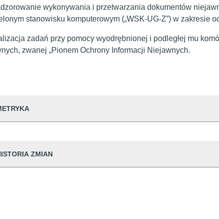
adzorowanie wykonywania i przetwarzania dokumentów niejawn
elonym stanowisku komputerowym („WSK-UG-Z”) w zakresie och
alizacja zadań przy pomocy wyodrębnionej i podległej mu komór
wnych, zwanej „Pionem Ochrony Informacji Niejawnych.
METRYKA
dwiedzin
407
HISTORIA ZMIAN
udostępniający informację
Urząd Miejski w
prowadzająca informację
Michał Larkowsk
Dane osoby zmieniającej
dpowiedzialna
Michał Larkowsk
ian
23 11:36:08
Michał Larkowski