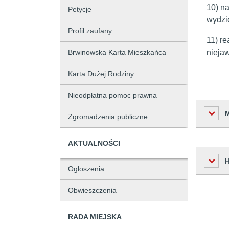
10) n
Petycje
wydzi
Profil zaufany
11) re
Brwinowska Karta Mieszkańca
nieja
Karta Dużej Rodziny
Nieodpłatna pomoc prawna
Zgromadzenia publiczne
AKTUALNOŚCI
Liczba o
Ogłoszenia
Podmiot 
Obwieszczenia
Osoba w
Czas
Osoba o
Historia zm
RADA MIEJSKA
2021-02-